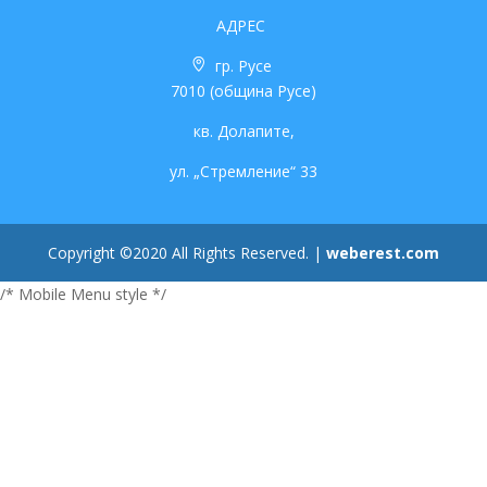
АДРЕС
гр. Русе
7010 (община Русе)
кв. Долапите,
ул. „Стремление“ 33
Copyright ©2020 All Rights Reserved. |
weberest.com
/* Mobile Menu style */